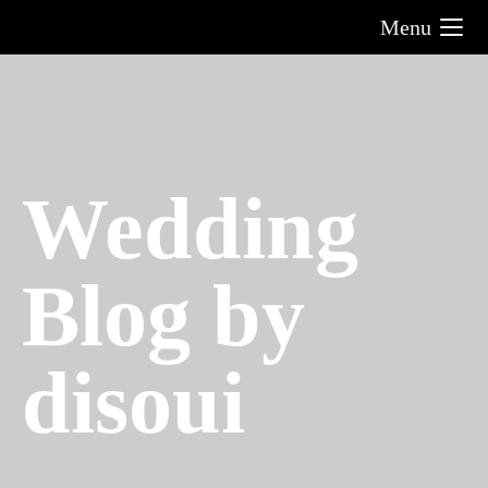
Menu
Wedding
Blog by
disoui